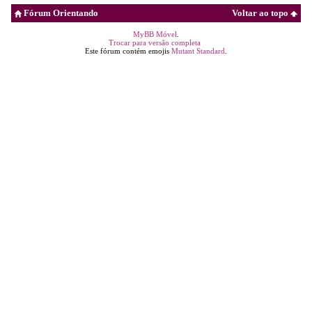
Fórum Orientando
Voltar ao topo
MyBB Móvel
.
Trocar para versão completa
Este fórum contém emojis
Mutant Standard
.