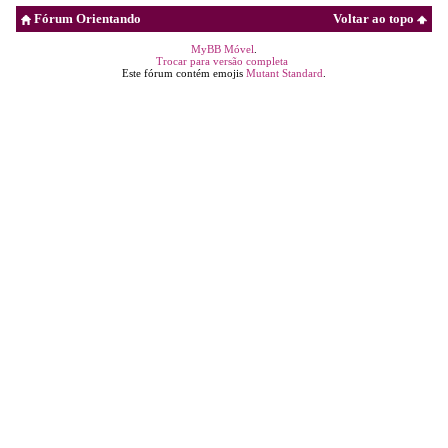
Fórum Orientando
Voltar ao topo
MyBB Móvel
.
Trocar para versão completa
Este fórum contém emojis
Mutant Standard
.