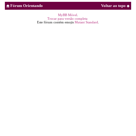
Fórum Orientando
Voltar ao topo
MyBB Móvel
.
Trocar para versão completa
Este fórum contém emojis
Mutant Standard
.