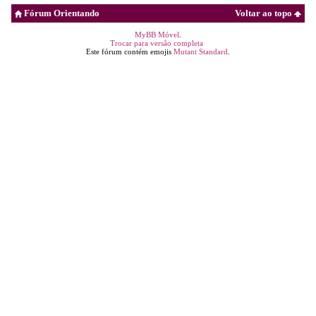
Fórum Orientando
Voltar ao topo
MyBB Móvel
.
Trocar para versão completa
Este fórum contém emojis
Mutant Standard
.