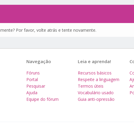
amente? Por favor, volte atrás e tente novamente.
Navegação
Leia e aprenda!
C
Fóruns
Recursos básicos
Co
Portal
Respeite a linguagem
A
Pesquisar
Termos úteis
Am
Ajuda
Vocabulário usado
Po
Equipe do fórum
Guia anti-opressão