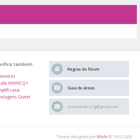
onfira também
Regras do fórum
lorid.es
juda NHINCQ+
Guia de áreas
plifi.casa
stagens Queer
orientando.org@gmail.com
Theme designed por
Rōshi
© 2015-2026.