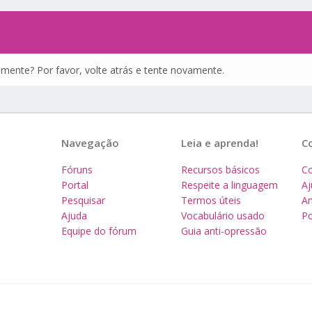
amente? Por favor, volte atrás e tente novamente.
Navegação
Leia e aprenda!
C
Fóruns
Recursos básicos
Co
Portal
Respeite a linguagem
A
Pesquisar
Termos úteis
Am
Ajuda
Vocabulário usado
Po
Equipe do fórum
Guia anti-opressão