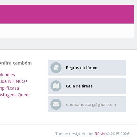
onfira também
Regras do fórum
lorid.es
juda NHINCQ+
Guia de áreas
plifi.casa
stagens Queer
orientando.org@gmail.com
Theme designed por
Rōshi
© 2015-2026.