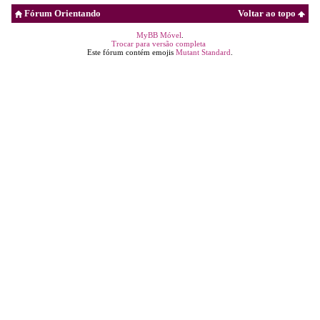
Fórum Orientando
Voltar ao topo
MyBB Móvel
.
Trocar para versão completa
Este fórum contém emojis
Mutant Standard
.