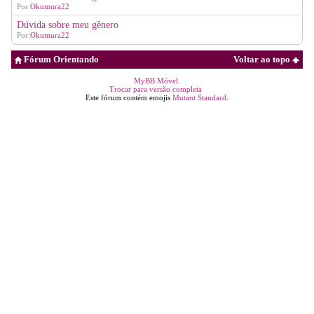
Por:
Okumura22
Dúvida sobre meu gênero
Por:
Okumura22
Fórum Orientando
Voltar ao topo
MyBB Móvel
.
Trocar para versão completa
Este fórum contém emojis
Mutant Standard
.