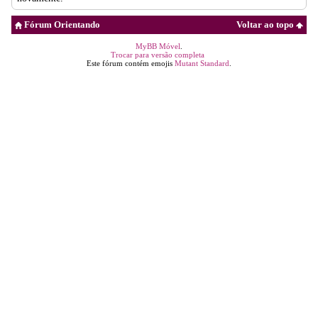
Fórum Orientando
Voltar ao topo
MyBB Móvel
.
Trocar para versão completa
Este fórum contém emojis
Mutant Standard
.