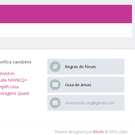
onfira também
Regras do fórum
lorid.es
juda NHINCQ+
Guia de áreas
plifi.casa
stagens Queer
orientando.org@gmail.com
Theme designed por
Rōshi
© 2015-2026.