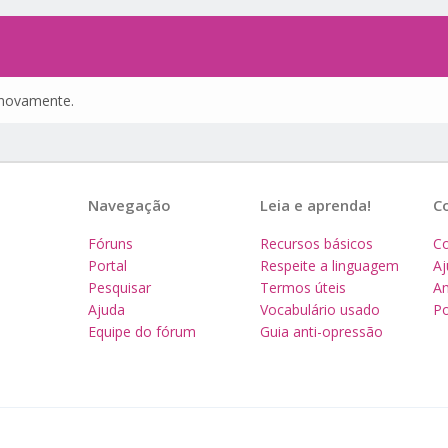
e novamente.
Navegação
Leia e aprenda!
C
Fóruns
Recursos básicos
Co
Portal
Respeite a linguagem
A
Pesquisar
Termos úteis
Am
Ajuda
Vocabulário usado
Po
Equipe do fórum
Guia anti-opressão