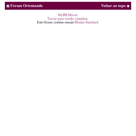
Fórum Orientando
Voltar ao topo
MyBB Móvel
.
Trocar para versão completa
Este fórum contém emojis
Mutant Standard
.