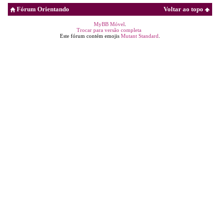
Fórum Orientando
Voltar ao topo
MyBB Móvel
.
Trocar para versão completa
Este fórum contém emojis
Mutant Standard
.