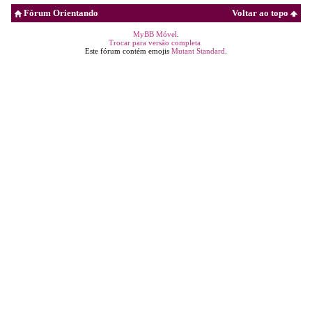
Fórum Orientando
Voltar ao topo
MyBB Móvel
.
Trocar para versão completa
Este fórum contém emojis
Mutant Standard
.