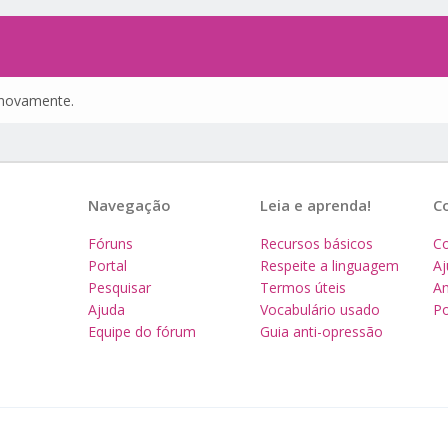
e novamente.
Navegação
Leia e aprenda!
C
Fóruns
Recursos básicos
Co
Portal
Respeite a linguagem
A
Pesquisar
Termos úteis
Am
Ajuda
Vocabulário usado
Po
Equipe do fórum
Guia anti-opressão