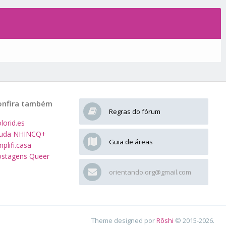
onfira também
Regras do fórum
lorid.es
juda NHINCQ+
Guia de áreas
plifi.casa
stagens Queer
orientando.org@gmail.com
Theme designed por
Rōshi
© 2015-2026.