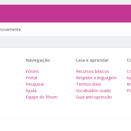
e novamente.
Navegação
Leia e aprenda!
C
Fóruns
Recursos básicos
Co
Portal
Respeite a linguagem
A
Pesquisar
Termos úteis
Am
Ajuda
Vocabulário usado
Po
Equipe do fórum
Guia anti-opressão