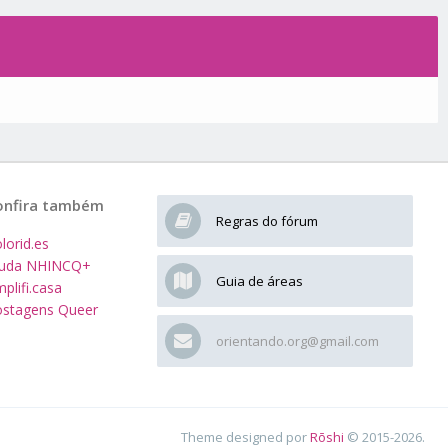
onfira também
Regras do fórum
lorid.es
juda NHINCQ+
Guia de áreas
plifi.casa
stagens Queer
orientando.org@gmail.com
Theme designed por
Rōshi
© 2015-2026.