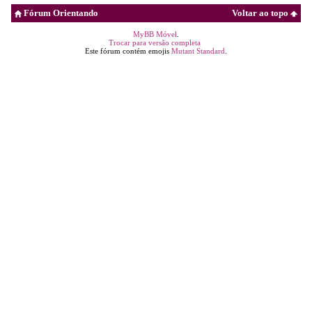
Fórum Orientando
Voltar ao topo
MyBB Móvel
.
Trocar para versão completa
Este fórum contém emojis
Mutant Standard
.