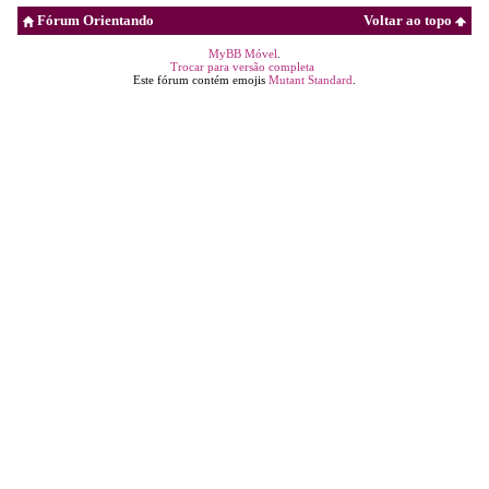
Fórum Orientando
Voltar ao topo
MyBB Móvel
.
Trocar para versão completa
Este fórum contém emojis
Mutant Standard
.