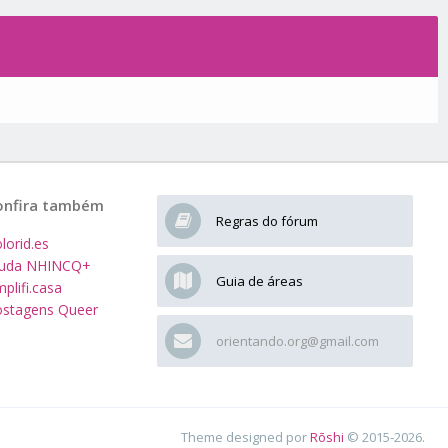
onfira também
Regras do fórum
lorid.es
juda NHINCQ+
Guia de áreas
plifi.casa
stagens Queer
orientando.org@gmail.com
Theme designed por
Rōshi
© 2015-2026.