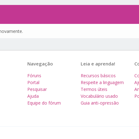
e novamente.
Navegação
Leia e aprenda!
C
Fóruns
Recursos básicos
Co
Portal
Respeite a linguagem
A
Pesquisar
Termos úteis
Am
Ajuda
Vocabulário usado
Po
Equipe do fórum
Guia anti-opressão