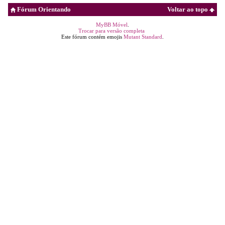
Fórum Orientando
Voltar ao topo
MyBB Móvel
.
Trocar para versão completa
Este fórum contém emojis
Mutant Standard
.