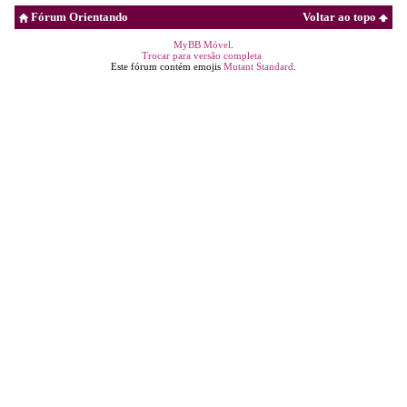
Fórum Orientando
Voltar ao topo
MyBB Móvel
.
Trocar para versão completa
Este fórum contém emojis
Mutant Standard
.