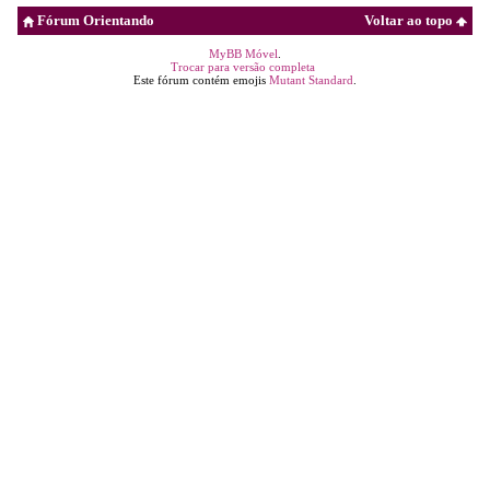
Fórum Orientando
Voltar ao topo
MyBB Móvel
.
Trocar para versão completa
Este fórum contém emojis
Mutant Standard
.