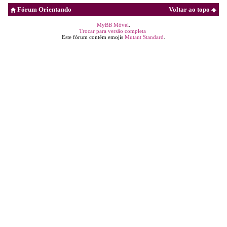
Fórum Orientando
Voltar ao topo
MyBB Móvel
.
Trocar para versão completa
Este fórum contém emojis
Mutant Standard
.