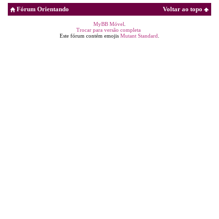
Fórum Orientando
Voltar ao topo
MyBB Móvel
.
Trocar para versão completa
Este fórum contém emojis
Mutant Standard
.