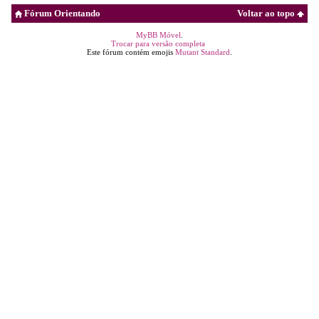
Fórum Orientando
Voltar ao topo
MyBB Móvel
.
Trocar para versão completa
Este fórum contém emojis
Mutant Standard
.