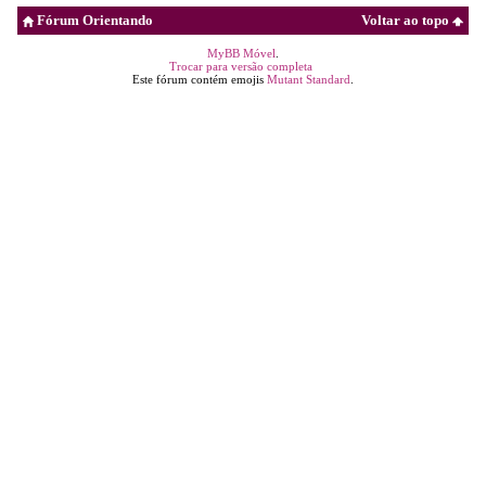
Fórum Orientando
Voltar ao topo
MyBB Móvel
.
Trocar para versão completa
Este fórum contém emojis
Mutant Standard
.