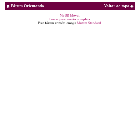
Fórum Orientando
Voltar ao topo
MyBB Móvel
.
Trocar para versão completa
Este fórum contém emojis
Mutant Standard
.