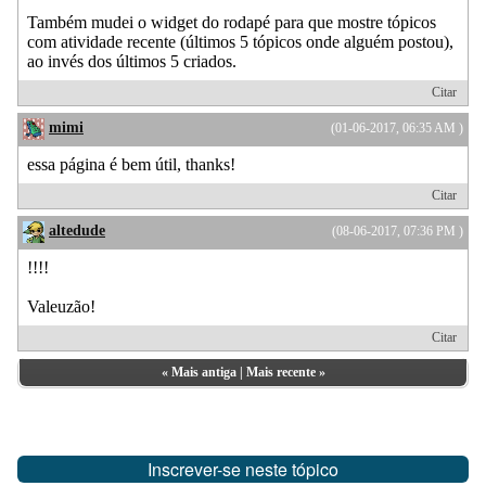
Também mudei o widget do rodapé para que mostre tópicos
com atividade recente (últimos 5 tópicos onde alguém postou),
ao invés dos últimos 5 criados.
Citar
mimi
(01-06-2017, 06:35 AM )
essa página é bem útil, thanks!
Citar
altedude
(08-06-2017, 07:36 PM )
!!!!
Valeuzão!
Citar
«
Mais antiga
|
Mais recente
»
Inscrever-se neste tópico