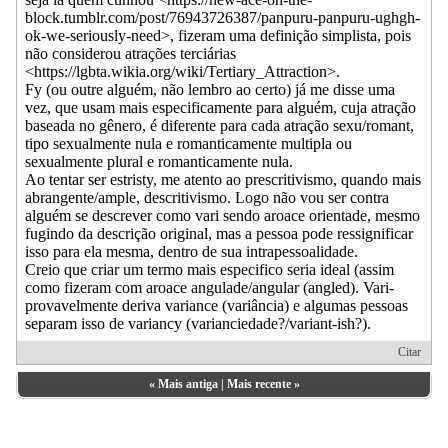
block.tumblr.com/post/76943726387/panpuru-panpuru-ughgh-
ok-we-seriously-need>, fizeram uma definição simplista, pois
não considerou atrações terciárias
<https://lgbta.wikia.org/wiki/Tertiary_Attraction>.
Fy (ou outre alguém, não lembro ao certo) já me disse uma
vez, que usam mais especificamente para alguém, cuja atração
baseada no gênero, é diferente para cada atração sexu/romant,
tipo sexualmente nula e romanticamente multipla ou
sexualmente plural e romanticamente nula.
Ao tentar ser estristy, me atento ao prescritivismo, quando mais
abrangente/ample, descritivismo. Logo não vou ser contra
alguém se descrever como vari sendo aroace orientade, mesmo
fugindo da descrição original, mas a pessoa pode ressignificar
isso para ela mesma, dentro de sua intrapessoalidade.
Creio que criar um termo mais especifico seria ideal (assim
como fizeram com aroace angulade/angular (angled). Vari-
provavelmente deriva variance (variância) e algumas pessoas
separam isso de variancy (varianciedade?/variant-ish?).
Citar
«
Mais antiga
|
Mais recente
»