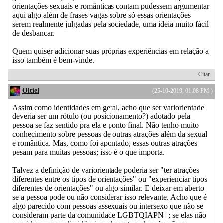
orientações sexuais e românticas contam pudessem argumentar
aqui algo além de frases vagas sobre só essas orientações
serem realmente julgadas pela sociedade, uma ideia muito fácil
de desbancar.
Quem quiser adicionar suas próprias experiências em relação a
isso também é bem-vinde.
Citar
Oltiel
(25-10-2019, 01:08 PM )
Assim como identidades em geral, acho que ser variorientade
deveria ser um rótulo (ou posicionamento?) adotado pela
pessoa se faz sentido pra ela e ponto final. Não tenho muito
conhecimento sobre pessoas de outras atrações além da sexual
e romântica. Mas, como foi apontado, essas outras atrações
pesam para muitas pessoas; isso é o que importa.
Talvez a definição de variorientade poderia ser "ter atrações
diferentes entre os tipos de orientações" ou "experienciar tipos
diferentes de orientações" ou algo similar. E deixar em aberto
se a pessoa pode ou não considerar isso relevante. Acho que é
algo parecido com pessoas assexuais ou intersexo que não se
consideram parte da comunidade LGBTQIAPN+; se elas não