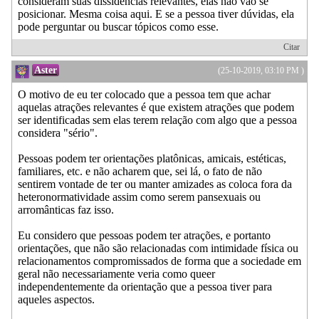
consideram suas dissidências relevantes, elas não vão se
posicionar. Mesma coisa aqui. E se a pessoa tiver dúvidas, ela
pode perguntar ou buscar tópicos como esse.
Citar
Aster
(25-10-2019, 03:10 PM )
O motivo de eu ter colocado que a pessoa tem que achar
aquelas atrações relevantes é que existem atrações que podem
ser identificadas sem elas terem relação com algo que a pessoa
considera "sério".
Pessoas podem ter orientações platônicas, amicais, estéticas,
familiares, etc. e não acharem que, sei lá, o fato de não
sentirem vontade de ter ou manter amizades as coloca fora da
heteronormatividade assim como serem pansexuais ou
arromânticas faz isso.
Eu considero que pessoas podem ter atrações, e portanto
orientações, que não são relacionadas com intimidade física ou
relacionamentos compromissados de forma que a sociedade em
geral não necessariamente veria como queer
independentemente da orientação que a pessoa tiver para
aqueles aspectos.