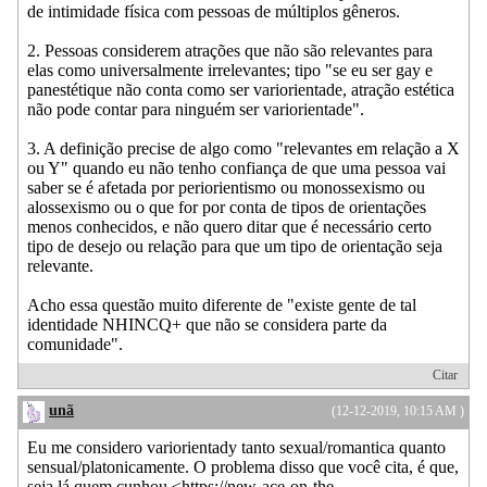
de intimidade física com pessoas de múltiplos gêneros.
2. Pessoas considerem atrações que não são relevantes para
elas como universalmente irrelevantes; tipo "se eu ser gay e
panestétique não conta como ser variorientade, atração estética
não pode contar para ninguém ser variorientade".
3. A definição precise de algo como "relevantes em relação a X
ou Y" quando eu não tenho confiança de que uma pessoa vai
saber se é afetada por periorientismo ou monossexismo ou
alossexismo ou o que for por conta de tipos de orientações
menos conhecidos, e não quero ditar que é necessário certo
tipo de desejo ou relação para que um tipo de orientação seja
relevante.
Acho essa questão muito diferente de "existe gente de tal
identidade NHINCQ+ que não se considera parte da
comunidade".
Citar
unã
(12-12-2019, 10:15 AM )
Eu me considero variorientady tanto sexual/romantica quanto
sensual/platonicamente. O problema disso que você cita, é que,
seja lá quem cunhou <https://new-ace-on-the-