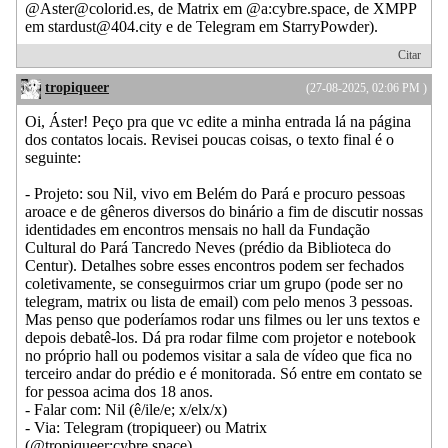
@
Aster@colorid.es
, de Matrix em @a:cybre.space, de XMPP
em
stardust@404.city
e de Telegram em StarryPowder).
Citar
tropiqueer
(27-08-2025, 02:06 PM )
Oi, Áster! Peço pra que vc edite a minha entrada lá na página
dos contatos locais. Revisei poucas coisas, o texto final é o
seguinte:
- Projeto: sou Nil, vivo em Belém do Pará e procuro pessoas
aroace e de gêneros diversos do binário a fim de discutir nossas
identidades em encontros mensais no hall da Fundação
Cultural do Pará Tancredo Neves (prédio da Biblioteca do
Centur). Detalhes sobre esses encontros podem ser fechados
coletivamente, se conseguirmos criar um grupo (pode ser no
telegram, matrix ou lista de email) com pelo menos 3 pessoas.
Mas penso que poderíamos rodar uns filmes ou ler uns textos e
depois debatê-los. Dá pra rodar filme com projetor e notebook
no próprio hall ou podemos visitar a sala de vídeo que fica no
terceiro andar do prédio e é monitorada. Só entre em contato se
for pessoa acima dos 18 anos.
- Falar com: Nil (ê/ile/e; x/elx/x)
- Via: Telegram (tropiqueer) ou Matrix
(@tropiqueer:cybre.space)