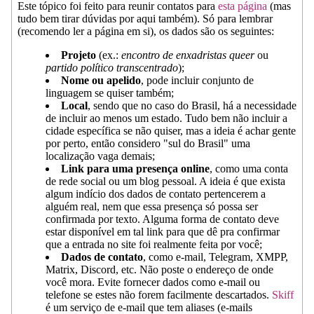
Este tópico foi feito para reunir contatos para
esta página
(mas
tudo bem tirar dúvidas por aqui também). Só para lembrar
(recomendo ler a página em si), os dados são os seguintes:
Projeto
(ex.:
encontro de enxadristas queer
ou
partido político transcentrado
);
Nome ou apelido
, pode incluir conjunto de
linguagem se quiser também;
Local
, sendo que no caso do Brasil, há a necessidade
de incluir ao menos um estado. Tudo bem não incluir a
cidade específica se não quiser, mas a ideia é achar gente
por perto, então considero "sul do Brasil" uma
localização vaga demais;
Link para uma presença online
, como uma conta
de rede social ou um blog pessoal. A ideia é que exista
algum indício dos dados de contato pertencerem a
alguém real, nem que essa presença só possa ser
confirmada por texto. Alguma forma de contato deve
estar disponível em tal link para que dê pra confirmar
que a entrada no site foi realmente feita por você;
Dados de contato
, como e-mail, Telegram, XMPP,
Matrix, Discord, etc. Não poste o endereço de onde
você mora. Evite fornecer dados como e-mail ou
telefone se estes não forem facilmente descartados.
Skiff
é um serviço de e-mail que tem aliases (e-mails