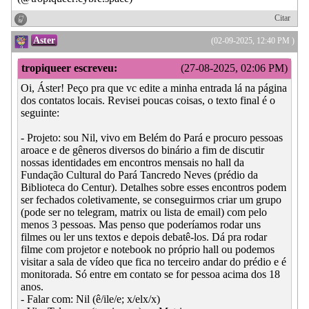
Citar
Aster
(02-09-2025, 12:40 PM )
tropiqueer escreveu:
(27-08-2025, 02:06 PM)
Oi, Áster! Peço pra que vc edite a minha entrada lá na página
dos contatos locais. Revisei poucas coisas, o texto final é o
seguinte:
- Projeto: sou Nil, vivo em Belém do Pará e procuro pessoas
aroace e de gêneros diversos do binário a fim de discutir
nossas identidades em encontros mensais no hall da
Fundação Cultural do Pará Tancredo Neves (prédio da
Biblioteca do Centur). Detalhes sobre esses encontros podem
ser fechados coletivamente, se conseguirmos criar um grupo
(pode ser no telegram, matrix ou lista de email) com pelo
menos 3 pessoas. Mas penso que poderíamos rodar uns
filmes ou ler uns textos e depois debatê-los. Dá pra rodar
filme com projetor e notebook no próprio hall ou podemos
visitar a sala de vídeo que fica no terceiro andar do prédio e é
monitorada. Só entre em contato se for pessoa acima dos 18
anos.
- Falar com: Nil (ê/ile/e; x/elx/x)