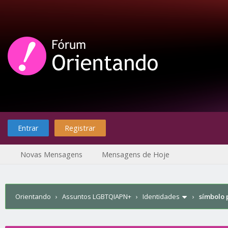
Entrar
Registrar
Novas Mensagens
Mensagens de Hoje
Orientando
›
Assuntos LGBTQIAPN+
›
Identidades
›
símbolo 