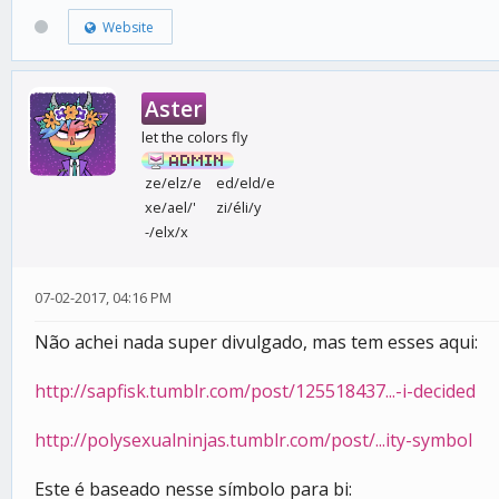
Website
Aster
let the colors fly
ze/elz/e
ed/eld/e
xe/ael/'
zi/éli/y
-/elx/x
07-02-2017, 04:16 PM
Não achei nada super divulgado, mas tem esses aqui:
http://sapfisk.tumblr.com/post/125518437...-i-decided
http://polysexualninjas.tumblr.com/post/...ity-symbol
Este é baseado nesse símbolo para bi: