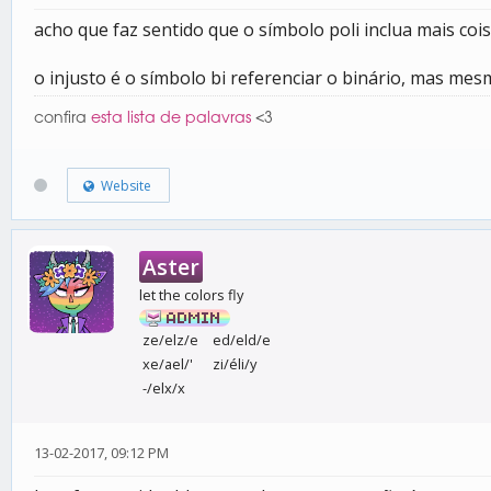
acho que faz sentido que o símbolo poli inclua mais coi
o injusto é o símbolo bi referenciar o binário, mas me
confira
esta lista de palavras
<3
Website
Aster
let the colors fly
ze/elz/e
ed/eld/e
xe/ael/'
zi/éli/y
-/elx/x
13-02-2017, 09:12 PM