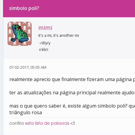
símbolo poli?
0 votos - 0 média
1
2
3
4
5
mimi
it's a mi, it's another mi
-/ély/y
i/éli/i
07-02-2017, 05:05 AM
realmente aprecio que finalmente fizeram uma página p
ter as atualizações na página principal realmente ajud
mas o que quero saber é, existe algum símbolo poli? q
triângulo rosa
confira
esta lista de palavras
<3