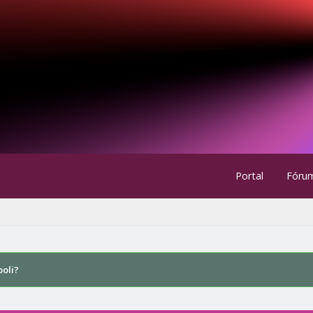
Portal
Fóru
poli?