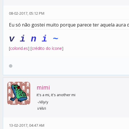
08-02-2017, 05:12 PM
Eu só não gostei muito porque parece ter aquela aura d
v
i
n
i
~
[
colorid.es
] [
crédito do ícone
]
mimi
it's a mi, it's another mi
-/ély/y
i/éli/i
13-02-2017, 04:47 AM