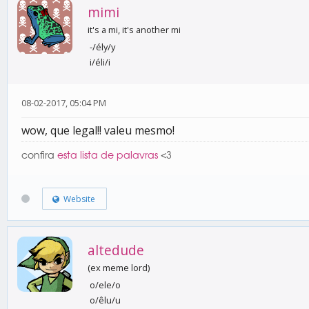
mimi
it's a mi, it's another mi
-/ély/y
i/éli/i
08-02-2017, 05:04 PM
wow, que legal!! valeu mesmo!
confira
esta lista de palavras
<3
Website
altedude
(ex meme lord)
o/ele/o
o/êlu/u