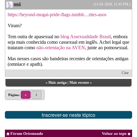
unã
(11-01-2018, 11:45 PM )
https://beyond-mogai-pride-flags.tumblr....rites-asos
Viram?
Tem outra de apasexual no
blog Assexualidade Brasil
, embora
seja mais conhecida como cassexual em inglês. Achei legal que
trataram como
não-orientação na AVEN
, junte ao pomosexual.
Mas nesses casos são bandeiras recentes de orientações antigas
(omniace e apath).
Citar
«
Mais antiga
|
Mais recente
»
Página:
«
2
Inscrever-se neste tópico
Fórum Orientando
Voltar ao topo