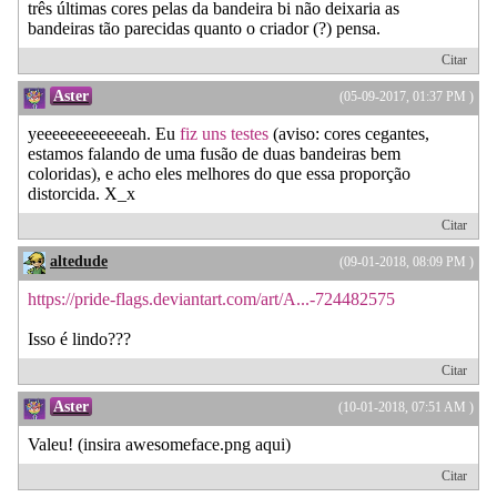
três últimas cores pelas da bandeira bi não deixaria as
bandeiras tão parecidas quanto o criador (?) pensa.
Citar
Aster
(05-09-2017, 01:37 PM )
yeeeeeeeeeeeeah. Eu
fiz uns testes
(aviso: cores cegantes,
estamos falando de uma fusão de duas bandeiras bem
coloridas), e acho eles melhores do que essa proporção
distorcida. X_x
Citar
altedude
(09-01-2018, 08:09 PM )
https://pride-flags.deviantart.com/art/A...-724482575
Isso é lindo???
Citar
Aster
(10-01-2018, 07:51 AM )
Valeu! (insira awesomeface.png aqui)
Citar