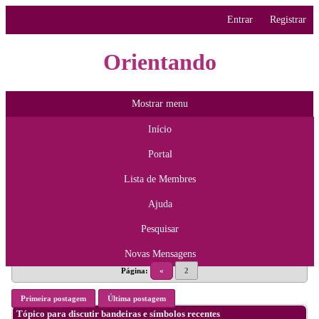
Entrar
Registrar
Orientando
Mostrar menu
Início
Portal
Lista de Membres
Ajuda
Pesquisar
Novas Mensagens
Página:
«
2
Primeira postagem
Última postagem
Tópico para discutir bandeiras e símbolos recentes