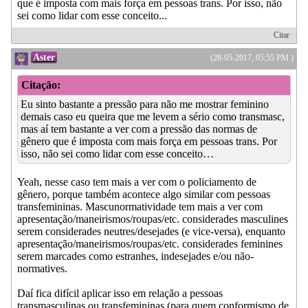
que é imposta com mais força em pessoas trans. Por isso, não
sei como lidar com esse conceito...
Citar
Aster
(28-05-2017, 05:55 PM )
Citação:
Eu sinto bastante a pressão para não me mostrar feminino
demais caso eu queira que me levem a sério como transmasc,
mas aí tem bastante a ver com a pressão das normas de
gênero que é imposta com mais força em pessoas trans. Por
isso, não sei como lidar com esse conceito…
Yeah, nesse caso tem mais a ver com o policiamento de
gênero, porque também acontece algo similar com pessoas
transfemininas. Mascunormatividade tem mais a ver com
apresentação/maneirismos/roupas/etc. considerades masculines
serem considerades neutres/desejades (e vice-versa), enquanto
apresentação/maneirismos/roupas/etc. considerades feminines
serem marcades como estranhes, indesejades e/ou não-
normatives.
Daí fica difícil aplicar isso em relação a pessoas
transmasculinas ou transfemininas (para quem conformismo de