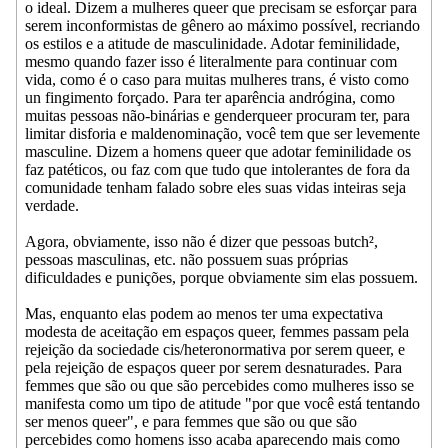
o ideal. Dizem a mulheres queer que precisam se esforçar para
serem inconformistas de gênero ao máximo possível, recriando
os estilos e a atitude de masculinidade. Adotar feminilidade,
mesmo quando fazer isso é literalmente para continuar com
vida, como é o caso para muitas mulheres trans, é visto como
un fingimento forçado. Para ter aparência andrógina, como
muitas pessoas não-binárias e genderqueer procuram ter, para
limitar disforia e maldenominação, você tem que ser levemente
masculine. Dizem a homens queer que adotar feminilidade os
faz patéticos, ou faz com que tudo que intolerantes de fora da
comunidade tenham falado sobre eles suas vidas inteiras seja
verdade.
Agora, obviamente, isso não é dizer que pessoas butch²,
pessoas masculinas, etc. não possuem suas próprias
dificuldades e punições, porque obviamente sim elas possuem.
Mas, enquanto elas podem ao menos ter uma expectativa
modesta de aceitação em espaços queer, femmes passam pela
rejeição da sociedade cis/heteronormativa por serem queer, e
pela rejeição de espaços queer por serem desnaturades. Para
femmes que são ou que são percebides como mulheres isso se
manifesta como um tipo de atitude "por que você está tentando
ser menos queer", e para femmes que são ou que são
percebides como homens isso acaba aparecendo mais como