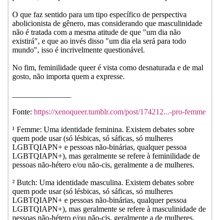
O que faz sentido para um tipo específico de perspectiva
abolicionista de gênero, mas considerando que masculinidade
não é tratada com a mesma atitude de que "um dia não
existirá", e que ao invés disso "um dia ela será para todo
mundo", isso é incrivelmente questionável.
No fim, feminilidade queer é vista como desnaturada e de mal
gosto, não importa quem a expresse.
_______________
Fonte:
https://xenoqueer.tumblr.com/post/174212...-pro-femme
¹ Femme: Uma identidade feminina. Existem debates sobre
quem pode usar (só lésbicas, só sáficas, só mulheres
LGBTQIAPN+ e pessoas não-binárias, qualquer pessoa
LGBTQIAPN+), mas geralmente se refere à feminilidade de
pessoas não-hétero e/ou não-cis, geralmente a de mulheres.
² Butch: Uma identidade masculina. Existem debates sobre
quem pode usar (só lésbicas, só sáficas, só mulheres
LGBTQIAPN+ e pessoas não-binárias, qualquer pessoa
LGBTQIAPN+), mas geralmente se refere à masculinidade de
pessoas não-hétero e/ou não-cis, geralmente a de mulheres.