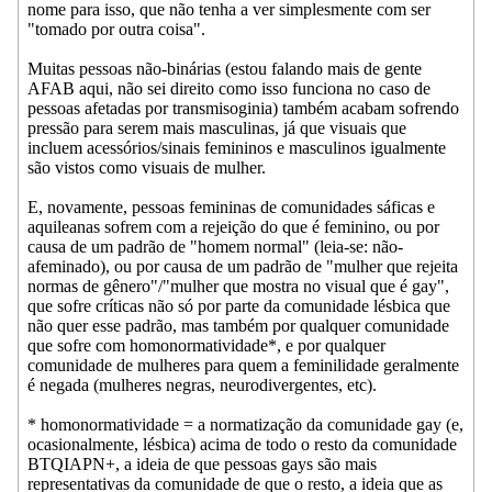
nome para isso, que não tenha a ver simplesmente com ser
"tomado por outra coisa".
Muitas pessoas não-binárias (estou falando mais de gente
AFAB aqui, não sei direito como isso funciona no caso de
pessoas afetadas por transmisoginia) também acabam sofrendo
pressão para serem mais masculinas, já que visuais que
incluem acessórios/sinais femininos e masculinos igualmente
são vistos como visuais de mulher.
E, novamente, pessoas femininas de comunidades sáficas e
aquileanas sofrem com a rejeição do que é feminino, ou por
causa de um padrão de "homem normal" (leia-se: não-
afeminado), ou por causa de um padrão de "mulher que rejeita
normas de gênero"/"mulher que mostra no visual que é gay",
que sofre críticas não só por parte da comunidade lésbica que
não quer esse padrão, mas também por qualquer comunidade
que sofre com homonormatividade*, e por qualquer
comunidade de mulheres para quem a feminilidade geralmente
é negada (mulheres negras, neurodivergentes, etc).
* homonormatividade = a normatização da comunidade gay (e,
ocasionalmente, lésbica) acima de todo o resto da comunidade
BTQIAPN+, a ideia de que pessoas gays são mais
representativas da comunidade de que o resto, a ideia que as