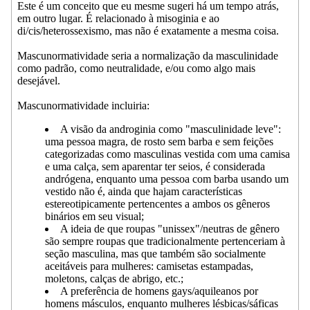
Este é um conceito que eu mesme sugeri há um tempo atrás,
em outro lugar. É relacionado à misoginia e ao
di/cis/heterossexismo, mas não é exatamente a mesma coisa.
Mascunormatividade seria a normalização da masculinidade
como padrão, como neutralidade, e/ou como algo mais
desejável.
Mascunormatividade incluiria:
A visão da androginia como "masculinidade leve":
uma pessoa magra, de rosto sem barba e sem feições
categorizadas como masculinas vestida com uma camisa
e uma calça, sem aparentar ter seios, é considerada
andrógena, enquanto uma pessoa com barba usando um
vestido não é, ainda que hajam características
estereotipicamente pertencentes a ambos os gêneros
binários em seu visual;
A ideia de que roupas "unissex"/neutras de gênero
são sempre roupas que tradicionalmente pertenceriam à
seção masculina, mas que também são socialmente
aceitáveis para mulheres: camisetas estampadas,
moletons, calças de abrigo, etc.;
A preferência de homens gays/aquileanos por
homens másculos, enquanto mulheres lésbicas/sáficas