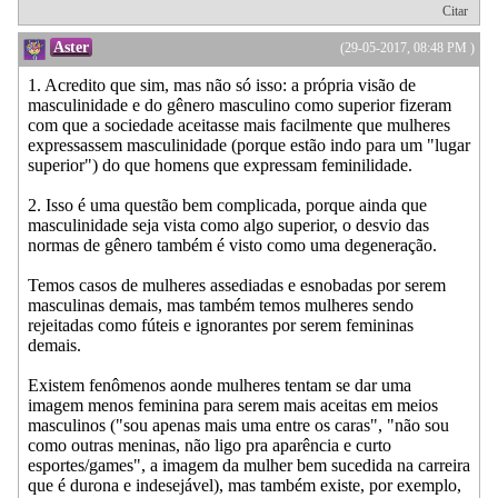
Citar
Aster
(29-05-2017, 08:48 PM )
1. Acredito que sim, mas não só isso: a própria visão de
masculinidade e do gênero masculino como superior fizeram
com que a sociedade aceitasse mais facilmente que mulheres
expressassem masculinidade (porque estão indo para um "lugar
superior") do que homens que expressam feminilidade.
2. Isso é uma questão bem complicada, porque ainda que
masculinidade seja vista como algo superior, o desvio das
normas de gênero também é visto como uma degeneração.
Temos casos de mulheres assediadas e esnobadas por serem
masculinas demais, mas também temos mulheres sendo
rejeitadas como fúteis e ignorantes por serem femininas
demais.
Existem fenômenos aonde mulheres tentam se dar uma
imagem menos feminina para serem mais aceitas em meios
masculinos ("sou apenas mais uma entre os caras", "não sou
como outras meninas, não ligo pra aparência e curto
esportes/games", a imagem da mulher bem sucedida na carreira
que é durona e indesejável), mas também existe, por exemplo,