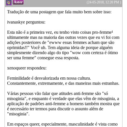
Aster
(24-05-2018, 12:20 PM )
Tradução de uma postagem que fala muito bem sobre isso:
ivanaskye perguntou:
Esta não é a primeira vez, eu tenho visto coisas pro-femme¹
ultimamente mas na maioria das outras vezes que eu vi foi com
adições posteriores de "ewww essas femmes acham que são
oprimidas!!" Você uh. Tem alguma ideia de porque alguém
simplesmente dizendo algo do tipo "wow com certeza é ótimo
ser uma femme" consegue essa resposta.
xenoqueer respondeu:
Feminilidade é desvalorizada em nossa cultura.
Constantemente, extremamente, e das maneiras mais estranhas.
Várias pessoas vão falar que atitudes anti-femme são "só
misoginia", e enquanto é verdade que elas vêm de misoginia, a
aplicação de padrões anti-femme a homens também mostra que
é necessário ter termos para discutir o assunto além de
"misoginia".
Em espaços queer, especialmente, masculinidade é vista como