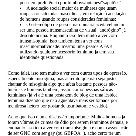
possuem preferência por tomboys/butches/"sapatões";
A aceitação social maior de mulheres que usam
roupas consideradas masculinas, em relação à aceitação
de homens usando roupas consideradas femininas;
O estereótipo de pessoa não-binária aceitável inclui
ser uma pessoa transmasculina de visual "andrógino" já
descrito acima. Enquanto isso tem muito a ver com
transmisoginia, isso também tem a ver com
mascunormatividade: mesmo uma pessoa AFAB
utilizando qualquer acessório feminino já tem sua
identidade questionada.
Como falei, isso tem muito a ver com outros tipos de opressão,
especialmente misoginia, mas acredito que não seja justo
chamar de misoginia algo que afeta bastante pessoas não-
binárias e homens também, assim como pessoas sáficas
femininas (já vi até uma postagem de blog de uma lésbica
feminina dizendo que não aguentava mais ser tomada por
mentirosa hétero por gostar de usar batom e vestido).
Acho que isso é uma discussão importante. Muitos homens já
foram vítimas de crimes de ódio por serem femininos demais, e
enquanto isso tem a ver com transmisoginia e com a associação
de ser GNC com ser gay (ou GBPQA+), acho certo ter um