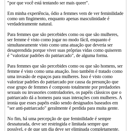
"por que você está tentando ser mais queer".
Em minha experiência, ódio a femmes vem de ver feminilidade
como um fingimento, enquanto apenas masculinidade é
verdadeiramente natural.
Para femmes que são percebides como ou que são mulheres,
ser femme é visto como jogar no modo fácil, enquanto é
simultaneamente visto como uma atuação que deveria ser
desaprendida porque viver suas próprias vidas como quiserem
é "valorizar padrões do patriarcado", de alguma forma.
Para femmes que são percebides como ou que são homens, ser
femme é visto como uma atuação. Isso também é tratado como
uma invasão de espaços para mulheres. Isso é visto como
valorizar padrões do patriarcado por causa da presunção que
esse grupo de femmes é composto totalmente por predadories
sexuais ou invasories controladories, os papéis clássicos que o
patriarcado dá a homens para suas interações com mulheres. A
ironia que esses papéis estão sendo designados baseados em
"ser anti-patriarcado" geralmente é perdida para muita gente.
No fim, há uma percepção de que feminilidade é sempre
desnaturada, deve ser restringida e limitada sempre que
possível, e de que um dia deve ser eliminada completamente.