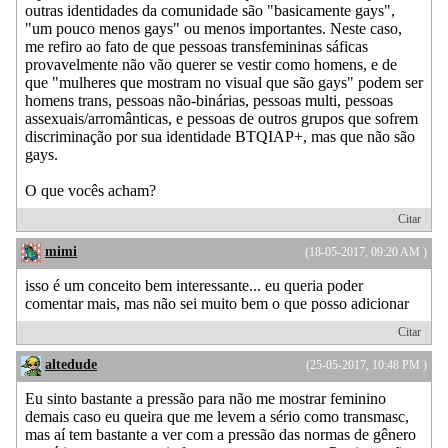
outras identidades da comunidade são "basicamente gays",
"um pouco menos gays" ou menos importantes. Neste caso,
me refiro ao fato de que pessoas transfemininas sáficas
provavelmente não vão querer se vestir como homens, e de
que "mulheres que mostram no visual que são gays" podem ser
homens trans, pessoas não-binárias, pessoas multi, pessoas
assexuais/arromânticas, e pessoas de outros grupos que sofrem
discriminação por sua identidade BTQIAP+, mas que não são
gays.
O que vocês acham?
Citar
mimi
(18-05-2017, 09:20 AM )
isso é um conceito bem interessante... eu queria poder
comentar mais, mas não sei muito bem o que posso adicionar
Citar
altedude
(25-05-2017, 10:48 PM )
Eu sinto bastante a pressão para não me mostrar feminino
demais caso eu queira que me levem a sério como transmasc,
mas aí tem bastante a ver com a pressão das normas de gênero