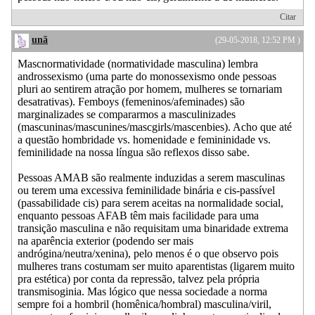
Citar
unã
(29-05-2018, 12:52 PM )
Mascnormatividade (normatividade masculina) lembra
androssexismo (uma parte do monossexismo onde pessoas
pluri ao sentirem atração por homem, mulheres se tornariam
desatrativas). Femboys (femeninos/afeminades) são
marginalizades se compararmos a masculinizades
(mascuninas/mascunines/mascgirls/mascenbies). Acho que até
a questão hombridade vs. homenidade e femininidade vs.
feminilidade na nossa língua são reflexos disso sabe.
Pessoas AMAB são realmente induzidas a serem masculinas
ou terem uma excessiva feminilidade binária e cis-passível
(passabilidade cis) para serem aceitas na normalidade social,
enquanto pessoas AFAB têm mais facilidade para uma
transição masculina e não requisitam uma binaridade extrema
na aparência exterior (podendo ser mais
andrógina/neutra/xenina), pelo menos é o que observo pois
mulheres trans costumam ser muito aparentistas (ligarem muito
pra estética) por conta da repressão, talvez pela própria
transmisoginia. Mas lógico que nessa sociedade a norma
sempre foi a hombril (homênica/hombral) masculina/viril,