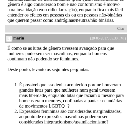
gênero é algo considerado bom e não conformismo é motivo
para invalidação e/ou ridicularização), enquanto fica mais fácil
entender os efeitos em pessoas cis ou em pessoas não-binárias
que querem passar como andróginas/neutras/não-binárias.
Citar
marin
(29-05-2017, 05:30 PM )
É como se as lutas de gênero tivessem avançado para que
mulheres pudessem ser masculinas, enquanto homens
continuam não podendo ser femininos.
Deste ponto, levanto as seguintes perguntas:
É possível que isso tenha acontecido porque houveram
grandes lutas para que mulheres num geral tivessem
mais liberdade, enquanto lutas que faziam o mesmo para
homens eram menores, confinadas a pautas secundárias
de movimentos LGBTQ+?
Expressões femininas são consideradas marginalizadas,
ao ponto de expressões masculinas poderem ser
consideradas integracionismo/assimilacionismo?