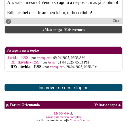
Ah, valeu mesmo! Vendo só agora a resposta, mas já tá ótimo!
Edit: acabei de adc ao meu leitor, tudo certinho!
Citar
«
Mais antiga
|
Mais recente
»
Postagens neste tópico
dúvida - RSS
- por
tropiqueer
- 09-04-2025, 08:38 AM
RE: dúvida - RSS
- por
Aster
- 21-04-2025, 05:33 PM
RE: dúvida - RSS
- por
tropiqueer
- 28-04-2025, 02:58 PM
Inscrever-se neste tópico
Fórum Orientando
Voltar ao topo
MyBB Móvel
.
Trocar para versão completa
Este fórum contém emojis
Mutant Standard
.