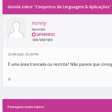
dúvida sobre "Conjuntos de Linguagem & Aplicações"
0 votos - 0 média
1
2
3
4
5
nonny
Aprendiz
qlqr/qlqr/qlqr
23-09-2025, 03:26 PM
É uma área trancada ou restrita? Não parece que consig
Postagens neste tópico