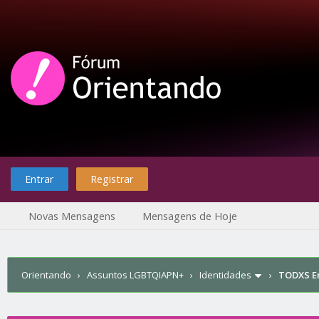
Entrar
Registrar
Novas Mensagens
Mensagens de Hoje
Orientando
›
Assuntos LGBTQIAPN+
›
Identidades
›
TODXS E