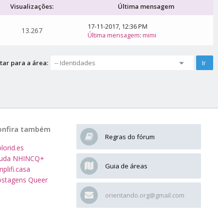
Visualizações:
Última mensagem
17-11-2017, 12:36 PM
13.267
Última mensagem
:
mimi
tar para a área:
onfira também
Regras do fórum
lorid.es
juda NHINCQ+
Guia de áreas
plifi.casa
stagens Queer
orientando.org@gmail.com