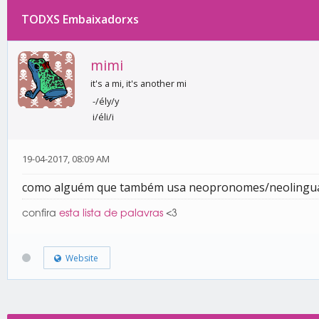
TODXS Embaixadorxs
0 votos - 0 média
1
2
3
4
5
mimi
it's a mi, it's another mi
-/ély/y
i/éli/i
19-04-2017, 08:09 AM
como alguém que também usa neopronomes/neolinguage
confira
esta lista de palavras
<3
Website