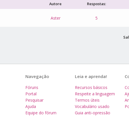
Autore
Respostas:
Aster
5
Sal
Navegação
Leia e aprenda!
C
Fóruns
Recursos básicos
Co
Portal
Respeite a linguagem
A
Pesquisar
Termos úteis
Am
Ajuda
Vocabulário usado
Po
Equipe do fórum
Guia anti-opressão