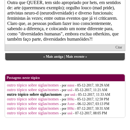
Outra que QUEER, tem sido apropriado por hets, em sentidos
de: arte (queermuseu exemplo); orgulho louco (mad pride),
artivistas neuro-d (neurodiversidade) e diverso funcionais;
feministas às vezes; entre outras eventos que já vi criticarem.
Claro que, as pessoas podiam fazer isso conscientemente,
sabendo a diferença, e colocando um nome diferente para,
como "diversidades humanas", embora exclua otherkins, que
também faço parte, diversidades humanóides?!
Citar
«
Mais antiga
|
Mais recente
»
Postagens neste tópico
outro tópico sobre siglas/nomes
- por
mimi
- 05-12-2017, 10:29 AM
outro tópico sobre siglas/nomes
- por
unã
- 05-12-2017, 11:21 AM
outro tópico sobre siglas/nomes
- por
unã
- 05-12-2017, 11:33 AM
outro tópico sobre siglas/nomes
- por
l00ki
- 05-12-2017, 12:59 PM
outro tópico sobre siglas/nomes
- por
Aster
- 06-12-2017, 03:13 PM
outro tópico sobre siglas/nomes
- por
l00ki
- 07-12-2017, 10:31 AM
outro tópico sobre siglas/nomes
- por
unã
- 07-12-2017, 08:05 PM