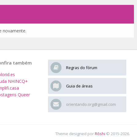
nte novamente.
onfira também
Regras do fórum
lorid.es
juda NHINCQ+
Guia de áreas
plifi.casa
stagens Queer
orientando.org@gmail.com
Theme designed por
Rōshi
© 2015-2026.