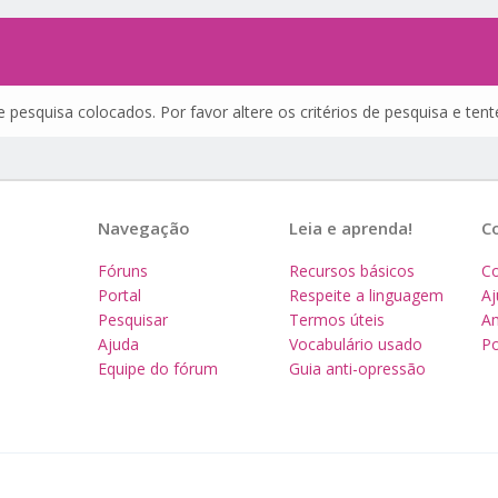
 pesquisa colocados. Por favor altere os critérios de pesquisa e te
Navegação
Leia e aprenda!
C
Fóruns
Recursos básicos
Co
Portal
Respeite a linguagem
A
Pesquisar
Termos úteis
Am
Ajuda
Vocabulário usado
Po
Equipe do fórum
Guia anti-opressão