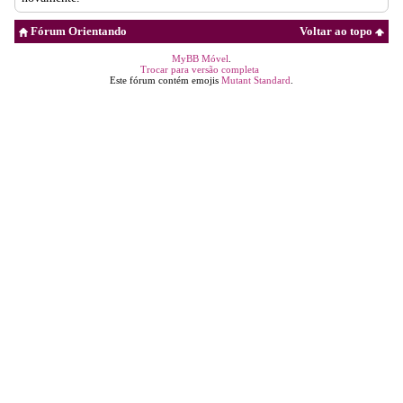
Fórum Orientando
Voltar ao topo
MyBB Móvel
.
Trocar para versão completa
Este fórum contém emojis
Mutant Standard
.