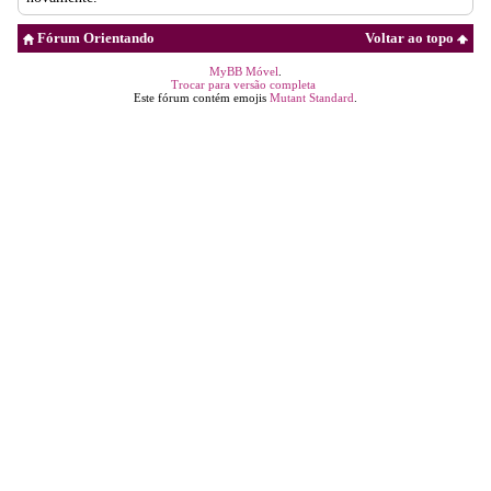
Fórum Orientando
Voltar ao topo
MyBB Móvel
.
Trocar para versão completa
Este fórum contém emojis
Mutant Standard
.