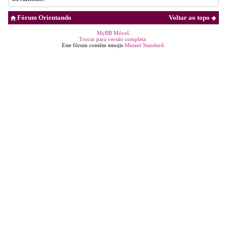
Fórum Orientando
Voltar ao topo
MyBB Móvel
.
Trocar para versão completa
Este fórum contém emojis
Mutant Standard
.