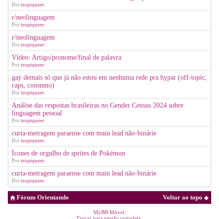
Por:
tropiqueer
r/neolinguagem
Por:
tropiqueer
r/neolinguagem
Por:
tropiqueer
Vídeo: Artigo/pronome/final de palavra
Por:
tropiqueer
gay demais só que já não estou em nenhuma rede pra hypar (off-topic,
caps, consumo)
Por:
tropiqueer
Análise das respostas brasileiras no Gender Census 2024 sobre
linguagem pessoal
Por:
tropiqueer
curta-metragem paraense com main lead não-binárie
Por:
tropiqueer
Ícones de orgulho de sprites de Pokémon
Por:
tropiqueer
curta-metragem paraense com main lead não-binárie
Por:
tropiqueer
Fórum Orientando
Voltar ao topo
MyBB Móvel
.
Trocar para versão completa