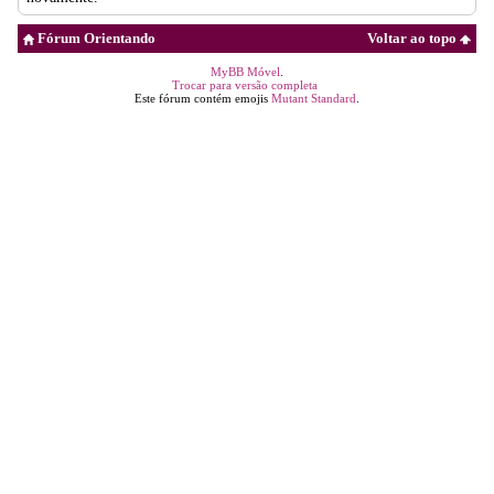
Fórum Orientando
Voltar ao topo
MyBB Móvel
.
Trocar para versão completa
Este fórum contém emojis
Mutant Standard
.