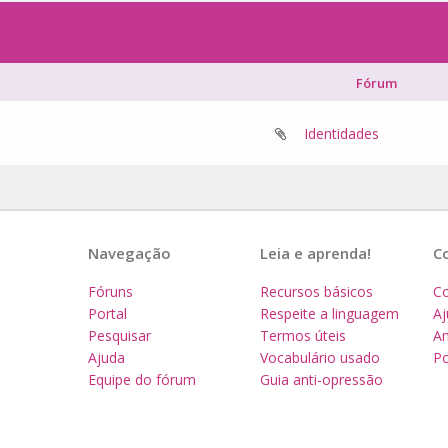
Fórum
Identidades
Navegação
Leia e aprenda!
C
Fóruns
Recursos básicos
Co
Portal
Respeite a linguagem
A
Pesquisar
Termos úteis
Am
Ajuda
Vocabulário usado
Po
Equipe do fórum
Guia anti-opressão