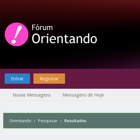
Entrar
Registrar
Novas Mensagens
Mensagens de Hoje
Orientando
›
Pesquisar
›
Resultados