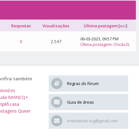
Respostas
Visualizações
Última postagem
[
asc
]
06-03-2023, 09:57 PM
0
2.547
Última postagem
:
ChicãoZL
onfira também
Regras do fórum
lorid.es
juda NHINCQ+
Guia de áreas
plifi.casa
stagens Queer
orientando.org@gmail.com