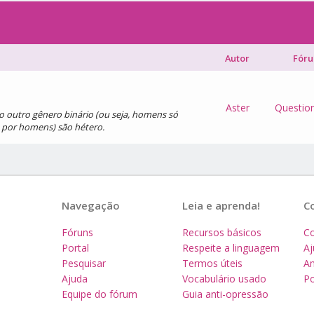
Autor
Fór
Aster
Questio
 outro gênero binário (ou seja, homens só
 por homens) são hétero.
Navegação
Leia e aprenda!
C
Fóruns
Recursos básicos
Co
Portal
Respeite a linguagem
A
Pesquisar
Termos úteis
Am
Ajuda
Vocabulário usado
Po
Equipe do fórum
Guia anti-opressão