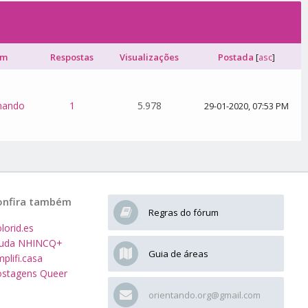
um
Respostas
Visualizações
Postada
[
asc
]
nando
1
5.978
29-01-2020, 07:53 PM
onfira também
Regras do fórum
lorid.es
juda NHINCQ+
Guia de áreas
plifi.casa
stagens Queer
orientando.org@gmail.com