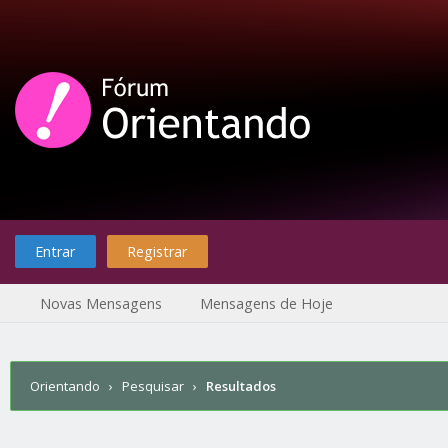
Entrar
Registrar
Novas Mensagens
Mensagens de Hoje
Orientando
›
Pesquisar
›
Resultados