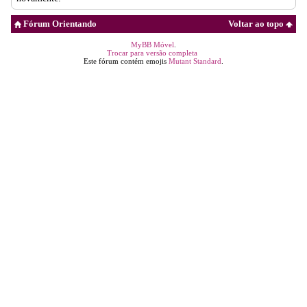
Fórum Orientando
Voltar ao topo
MyBB Móvel
.
Trocar para versão completa
Este fórum contém emojis
Mutant Standard
.