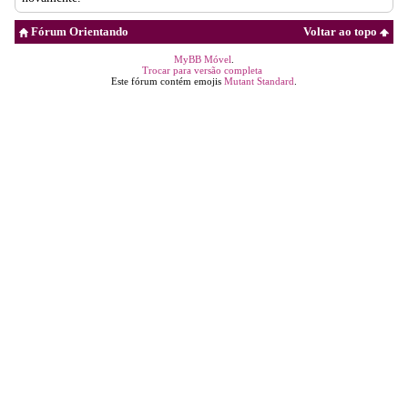
Fórum Orientando
Voltar ao topo
MyBB Móvel
.
Trocar para versão completa
Este fórum contém emojis
Mutant Standard
.