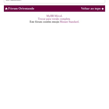
Fórum Orientando
Voltar ao topo
MyBB Móvel
.
Trocar para versão completa
Este fórum contém emojis
Mutant Standard
.