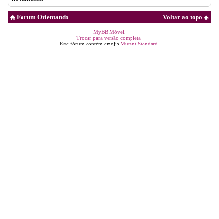
Fórum Orientando
Voltar ao topo
MyBB Móvel
.
Trocar para versão completa
Este fórum contém emojis
Mutant Standard
.