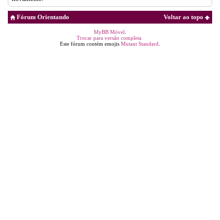
Fórum Orientando
Voltar ao topo
MyBB Móvel
.
Trocar para versão completa
Este fórum contém emojis
Mutant Standard
.