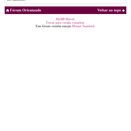
Fórum Orientando
Voltar ao topo
MyBB Móvel
.
Trocar para versão completa
Este fórum contém emojis
Mutant Standard
.